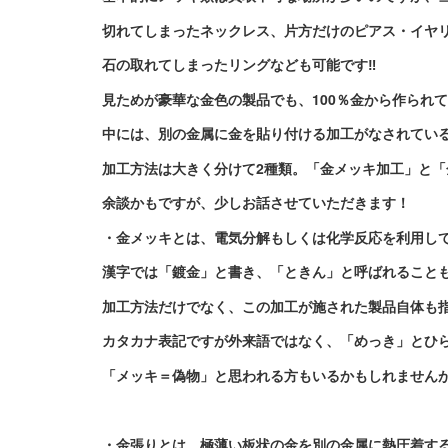
切れてしまったネックレス、片方だけのピアス・イヤ
石の取れてしまったリングなども可能です‼
見ためが豪華な金色の製品でも、100％金から作られ
中には、別の金属に金を貼り付ける加工がなされてい
加工方法は大きく分けて2種類。「金メッキ加工」と「
余談かもですが、少しお話させていただきます！
・金メッキとは、
電気分解もしくは化学反応を利用し
漢字では「鍍金」と書き、「ときん」と呼ばれること
加工方法だけでなく、この加工が施された製品自体も
カタカナ表記ですが外来語ではなく、「めっき」とひ
「メッキ＝偽物」と思われる方もいるかもしれません
・金張りとは、
極薄い板状の金を別の金属に熱圧着す