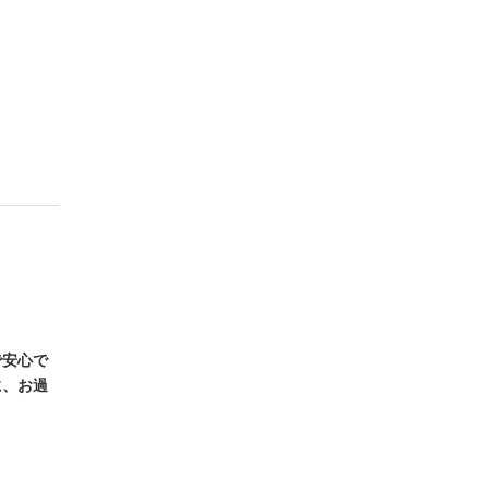
で安心で
に、お過