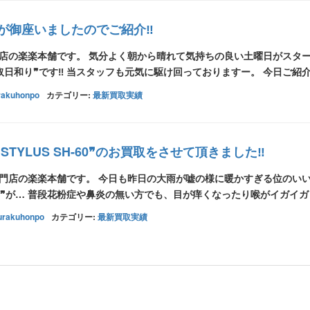
りが御座いましたのでご紹介‼
門店の楽楽本舗です。 気分よく朝から晴れて気持ちの良い土曜日がスタ
日和り❞です‼ 当スタッフも元気に駆け回っておりますー。 今日ご紹介 
rakuhonpo
カテゴリー:
最新買取実績
 STYLUS SH-60❞のお買取をさせて頂きました‼
専門店の楽楽本舗です。 今日も昨日の大雨が嘘の様に暖かすぎる位のい
砂❞が… 普段花粉症や鼻炎の無い方でも、目が痒くなったり喉がイガイガし
urakuhonpo
カテゴリー:
最新買取実績