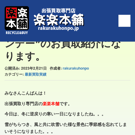
ホーム
>
最新買取実績
>
❝コニャック レローVSブランデー❞のお買取紹介にな
ります。
❝コニャック レローVSブラ
ンデー❞のお買取紹介にな
ります。
公開済み: 2023年2月21日
作成者:
rakurakuhonpo
カテゴリー:
最新買取実績
みなさんこんばんは！
出張買取り専門店の
楽楽本舗
です。
今日は、冬に逆戻りの寒い一日になりましたね。。。
雪がちらつき、風と共に吹雪いた様な景色に季節感を忘れてしま
いそうになりました。。。