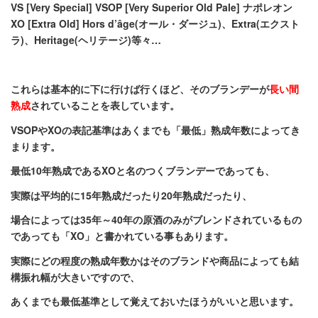
VS [Very Special] VSOP [Very Superior Old Pale] ナポレオン
XO [Extra Old] Hors d’âge(オール・ダージュ)、Extra(エクスト
ラ)、Heritage(ヘリテージ)等々…
これらは基本的に下に行けば行くほど、そのブランデーが
長い間
熟成
されていることを表しています。
VSOPやXOの表記基準はあくまでも「最低」熟成年数によってき
まります。
最低10年熟成であるXOと名のつくブランデーであっても、
実際は平均的に15年熟成だったり20年熟成だったり、
場合によっては35年～40年の原酒のみがブレンドされているもの
であっても「XO」と書かれている事もあります。
実際にどの程度の熟成年数かはそのブランドや商品によっても結
構振れ幅が大きいですので、
あくまでも最低基準として覚えておいたほうがいいと思います。