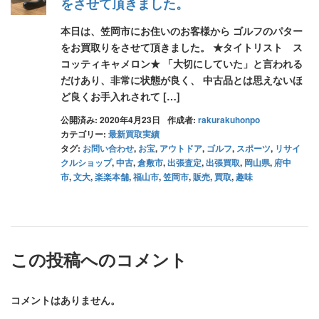
をさせて頂きました。
本日は、笠岡市にお住いのお客様から ゴルフのパター
をお買取りをさせて頂きました。 ★タイトリスト ス
コッティキャメロン★ 「大切にしていた」と言われる
だけあり、非常に状態が良く、 中古品とは思えないほ
ど良くお手入れされて […]
公開済み: 2020年4月23日
作成者:
rakurakuhonpo
カテゴリー:
最新買取実績
タグ:
お問い合わせ
,
お宝
,
アウトドア
,
ゴルフ
,
スポーツ
,
リサイ
クルショップ
,
中古
,
倉敷市
,
出張査定
,
出張買取
,
岡山県
,
府中
市
,
文大
,
楽楽本舗
,
福山市
,
笠岡市
,
販売
,
買取
,
趣味
この投稿へのコメント
コメントはありません。