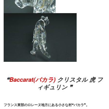
❝
Baccarat(バカラ)
クリスタル 虎 フ
ィギュリン ❞
フランス東部のロレーヌ地方にある小さな村❝バカラ❞。