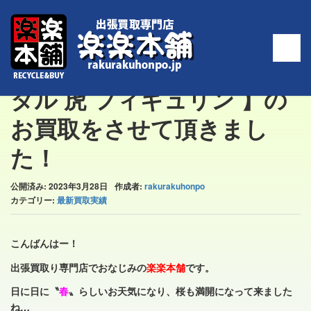
ホーム
>
最新買取実績
>
【Baccarat(バカラ) クリスタル 虎 フィギュリン 】
のお買取をさせて頂きました！
【Baccarat(バカラ) クリス
タル 虎 フィギュリン 】の
お買取をさせて頂きまし
た！
公開済み: 2023年3月28日
作成者:
rakurakuhonpo
カテゴリー:
最新買取実績
こんばんはー！
出張買取り専門店でおなじみの
楽楽本舗
です。
日に日に〝
春
〟らしいお天気になり、桜も満開になって来ました
ね…