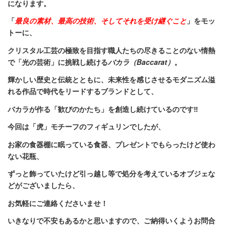
になります。
「
最良の素材、最高の技術、そしてそれを受け継ぐこと
」をモッ
トーに、
クリスタル工芸の極致を目指す職人たちの尽きることのない情熱
で「光の芸術」に挑戦し続ける
バカラ（Baccarat）
。
輝かしい歴史と伝統とともに、未来性を感じさせるモダニズム溢
れる作品で時代をリードするブランドとして、
バカラが作る「歓びのかたち」を創造し続けているのです‼
今回は「虎」モチーフのフィギュリンでしたが、
お家の食器棚に眠っている食器、プレゼントでもらったけど使わ
ない花瓶、
ずっと飾っていたけど引っ越し等で処分を考えているオブジェな
どがございましたら、
お気軽にご連絡くださいませ！
いきなりで不安もあるかと思いますので、ご納得いくようお問合