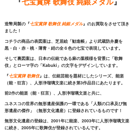
『
七宝賞牌 歌舞伎 純銀メダル
』
造幣局製の『
七宝賞牌 歌舞伎 純銀メダル
』のお買取をさせて頂き
ました！
コチラの商品の表図案は、芝居絵「勧進帳」より武蔵防弁慶を
黒・白・赤・桃・薄青・紺の全６色の七宝で表現しています。
そして裏図案は、日本の伝統である麻の葉模様を背景に「歌舞
伎」とローマ字の「Kabuki」の文字をデザインしています。
『
七宝賞牌 歌舞伎
』は、伝統芸能を題材にしたシリーズ、
能楽
（能・狂言）
、
人形浄瑠璃文楽
に続き第3作品目にあたります。
前2作の能楽（能・狂言）、人形浄瑠璃文楽と共に、
ユネスコの世界の無形遺産保護の一環である「人類の口承及び無
形遺産の傑作」（
無形文化遺産
）に登録されているものです！
無形文化遺産の登録は、2001年に能楽、2003年に人形浄瑠璃文楽
に続き、2005年に歌舞伎が登録されているんです。