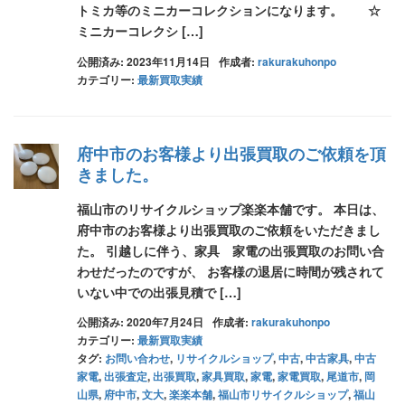
トミカ等のミニカーコレクションになります。 ☆
ミニカーコレクシ […]
公開済み: 2023年11月14日
作成者:
rakurakuhonpo
カテゴリー:
最新買取実績
府中市のお客様より出張買取のご依頼を頂
きました。
福山市のリサイクルショップ楽楽本舗です。 本日は、
府中市のお客様より出張買取のご依頼をいただきまし
た。 引越しに伴う、家具 家電の出張買取のお問い合
わせだったのですが、 お客様の退居に時間が残されて
いない中での出張見積で […]
公開済み: 2020年7月24日
作成者:
rakurakuhonpo
カテゴリー:
最新買取実績
タグ:
お問い合わせ
,
リサイクルショップ
,
中古
,
中古家具
,
中古
家電
,
出張査定
,
出張買取
,
家具買取
,
家電
,
家電買取
,
尾道市
,
岡
山県
,
府中市
,
文大
,
楽楽本舗
,
福山市リサイクルショップ
,
福山