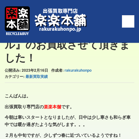
ホーム
>
最新買取実績
>
『七宝賞牌 歌舞伎 純銀メダル』のお買取させて頂き
ました！
『七宝賞牌 歌舞伎 純銀メダ
ル』のお買取させて頂きま
した！
公開済み: 2023年2月16日
作成者:
rakurakuhonpo
カテゴリー:
最新買取実績
こんばんは。
出張買取り専門店の
楽楽本舗
です。
今朝は寒いスタートとなりましたが、日中は少し寒さも和らぎ車
中では暖か過ぎたような気がします。。。
２月も中旬ですが、少しずつ春に近づいているようですね！