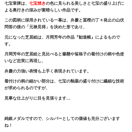
七宝章牌は、
七宝焼き
の色に見られる美しさと七宝の盛り上げに
よる奥行きの深みが素晴らしい作品です。
この図柄に採用されている一幕は、弁慶と冨樫の丁々発止の山伏
問答の後の「元禄見得」を決めた形であり、
元になった芝居絵は、月岡芳年の作品『勧進帳』によるもので
す。
月岡芳年の芝居絵と見比べると篠懸や翁格子の着付けの柄や色使
いなど忠実に再現し、
弁慶の力強い表情も上手く表現されています。
着付けの柄の細かい部分は、七宝の釉薬の盛り付けに繊細な技術
が求められるのですが、
見事な仕上がりに目を見張ります…
純銀メダルですので、シルバーとしての価値も充分ございます
ね！