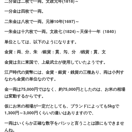
二分金
は二枚で一両。文政元年(1818)～
一分金
は四枚で一両。
二朱金
は八枚で一両。元禄10年(1697)～
一朱金は十六枚で一両。文政七 (1824)～天保十一年（1840）
単位としては、以下のようになります。
金貨
：両、分、朱 /
銀貨
：貫、匁、分 /
銭貨
：貫、文
金貨は主に東国で、上級武士が使用していたようです。
江戸時代の貨幣には、金貨・銀貨・銭貨の三種あり、両は小判す
なわち金貨の単位なのです。
金一両は75,000円ではなく、
約
75,000円としたのは、お米の相場
は変動するからです。
仮にお米の相場が一定だとしても、ブランドによっても5kgで
1,300円～3,000円くらいの違いはありますので、
一両はいくらか正確な数字をバシッと言うことは誰にもできませ
んね。