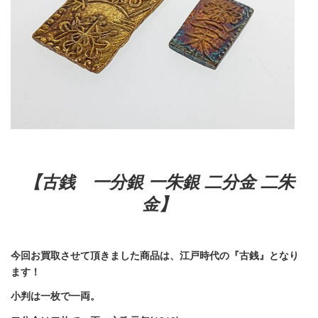
【古銭 一分銀 一朱銀 二分金 二朱
金】
今回お買取させて頂きました商品は、江戸時代の『古銭』となり
ます！
小判
は一枚で一両。