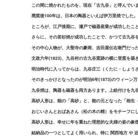
この間に焼かれたものを、現在「古九谷」と呼んでい
廃窯後100年は、日本の陶器といえば伊万里焼でした。
ところが、江戸後期に、瀬戸で磁器産業が成功したこ
さらに、その若杉焼が成功したことで、かつて古九谷
その中心人物が、大聖寺の豪商、吉田屋伝右衛門だっ
文政六年(1823)、九谷村の古九谷窯跡の横に登窯を
明治時代に入ってからは、九谷庄三（くたに・しょう
そのきっかけとなったのが明治6年(1873)のウィーン
九谷焼は、陶器も磁器も両方あります。上絵付けを九
高砂人形
は、
能
の「高砂」と、能の元となった
「相生
おじいさんとおばあさん（松の木の精）
をモチーフに
高砂人形は、
幸せに年を重ねた理想的な夫婦の姿
の象
結納品の一つとしてよく用いられ、特に 関西地方 や 