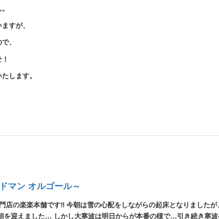
ん。
いますが、
ので、
せ！
いたします。
/ドマン オルゴール～
専門店の楽楽本舗です‼ 今朝は雪の心配をしながらの起床となりましたが
朝を迎えました… しかし大寒波は明日からが本番の様で…引き続き寒波