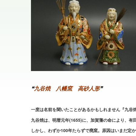
❝
九谷焼 八幡窯 高砂人形
❞
一度は名前を聞いたことがあるかもしれません『九谷
九谷焼は、明暦元年(1655)に、加賀藩の命により
しかし、わずか100年たらずで廃窯。原因はいまだ定