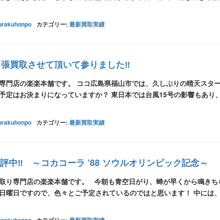
urakuhonpo
カテゴリー:
最新買取実績
出張買取させて頂いて参りました‼
り専門店の楽楽本舗です。 ココ広島県福山市では、久しぶりの晴天スタ
予定はお決まりになっていますか？ 東日本では台風15号の影響もあり
urakuhonpo
カテゴリー:
最新買取実績
中‼ ～コカコーラ ’88 ソウルオリンピック記念～
買取り専門店の楽楽本舗です。 今朝も青空日がり、蝉が早くから鳴きち
は日曜日ですので、色々とご予定されているのではと思います！ 中には