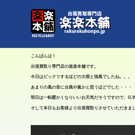
ホーム
>
最新買取実績
>
❝九谷焼❞のお買取りをさせて頂きました
❝九谷焼❞のお買取りを
公開済み: 2022年4月29日
作成者:
rakurakuhonpo
カテゴリー
こんばんは！
出張買取り専門店の楽楽本舗です。
今日はビックリするほどの大雨と強風でしたね。。。
あまりの風の音に台風や嵐かと思うほどでした・・・
明日は一転暖かくなりいいお天気だそうですので、G.
そして本日もお客様より出張買取りさせていただきまし