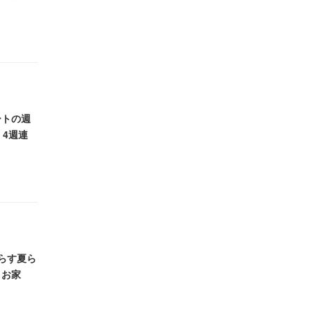
ートの週
、4週連
らす夏ら
、お家