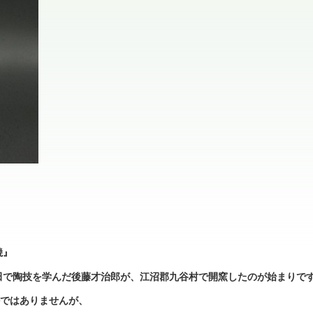
焼』
、有田で陶技を学んだ後藤才治郎が、江沼郡九谷村で開窯したのが始まりで
かではありませんが、