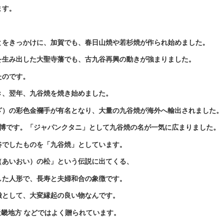
ます。
とをきっかけに、加賀でも、春日山焼や若杉焼が作られ始めました。
を生み出した大聖寺藩でも、古九谷再興の動きが強まりました。
たのです。
築き、翌年、九谷焼を焼き始めました。
ざ）の彩色金襴手が有名となり、大量の九谷焼が海外へ輸出されました
万博です。
「ジャパンクタニ」
として九谷焼の名が一気に広まりました。
谷でしたものを「九谷焼」としています。
（あいおい）の松」
という伝説に出てくる、
した人形で、
長寿と夫婦和合の象徴
です。
徴として、大変縁起の良い物なんです。
近畿地方 などではよく贈られています。